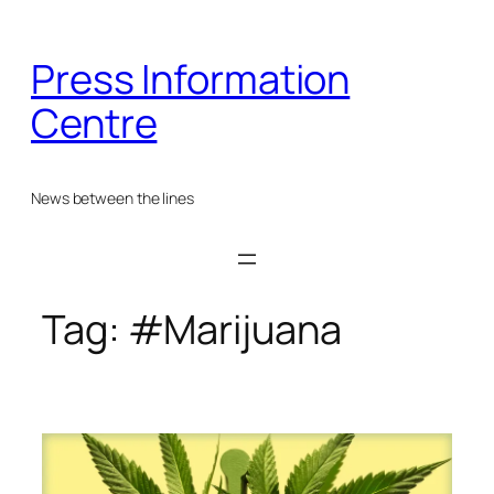
Skip
to
Press Information
content
Centre
News between the lines
Tag:
#Marijuana