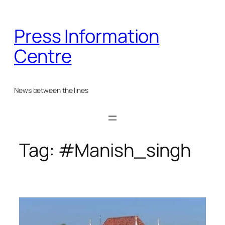
Skip
to
Press Information
content
Centre
News between the lines
Tag:
#Manish_singh