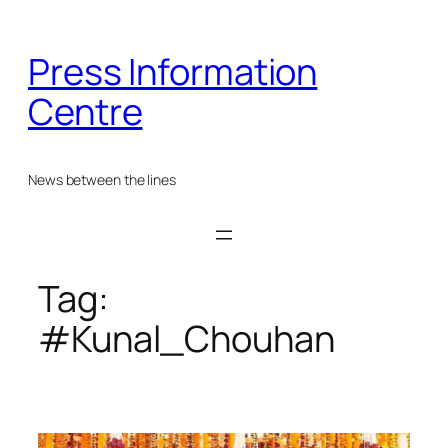
Skip
to
Press Information
content
Centre
News between the lines
Tag:
#Kunal_Chouhan