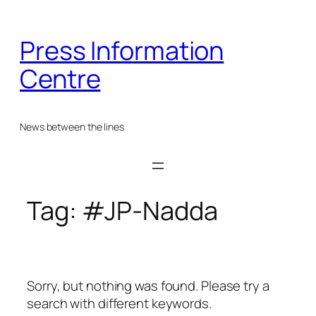
Skip
to
Press Information
content
Centre
News between the lines
Tag:
#JP-Nadda
Sorry, but nothing was found. Please try a
search with different keywords.