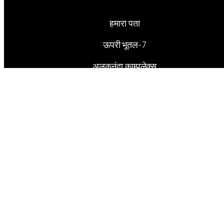
हमारा पता
ऊपरी भूतल-7
अलकनंदा काम्पलेक्स
जोन-1 एमपीनगर भोपाल – 462011