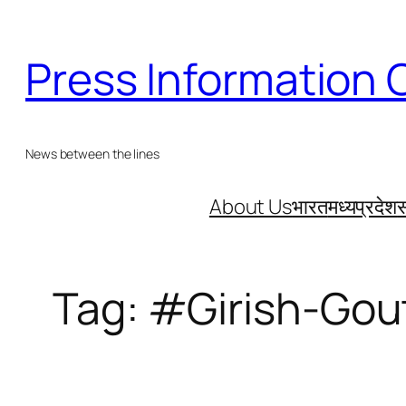
Skip
to
Press Information 
content
News between the lines
About Us
भारत
मध्यप्रदेश
स
Tag:
#Girish-Go