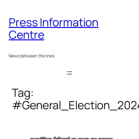
Skip
to
Press Information
content
Centre
News between the lines
Tag:
#General_Election_202