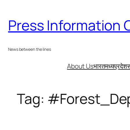
Skip
to
Press Information 
content
News between the lines
About Us
भारत
मध्यप्रदेश
स
Tag:
#Forest_De