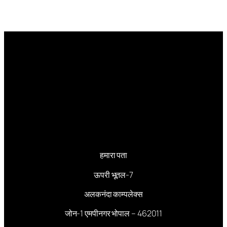
हमारा पता
ऊपरी भूतल-7
अलकनंदा काम्पलेक्स
जोन-1 एमपीनगर भोपाल – 462011