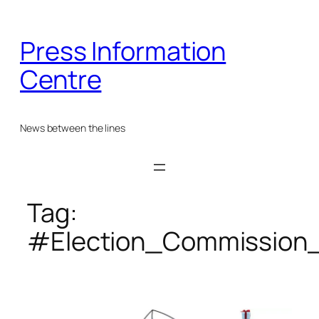
Skip
to
Press Information
content
Centre
News between the lines
Tag:
#Election_Commission_