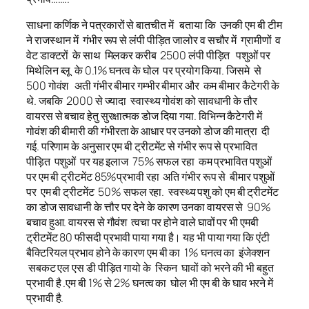
साधना कर्णिक ने पत्रकारों से बातचीत में बताया कि उनकी एम बी टीम
ने राजस्थान में गंभीर रूप से लंपी पीड़ित जालोर व सचौर में ग्रामीणों व
वेट डाक्टरों के साथ मिलकर करीब 2500 लंपी पीड़ित पशुओं पर
मिथेलिन ब्लू के 0.1% घनत्व के घोल पर प्रयोग किया. जिसमे से
500 गोवंश अती गंभीर बीमार गम्भीर बीमार और कम बीमार कैटेगरी के
थे. जबकि 2000 से ज्यादा स्वास्थ्य गोवंश को सावधानी के तौर
वायरस से बचाव हेतु सुरक्षात्मक डोज दिया गया. विभिन्न कैटेगरी में
गोवंश की बीमारी की गंभीरता के आधार पर उनको डोज की मात्रा दी
गई. परिणाम के अनुसार एम बी ट्रीटमेंट से गंभीर रूप से प्रभावित
पीड़ित पशुओं पर यह इलाज 75% सफल रहा कम प्रभावित पशुओं
पर एम बी ट्रीटमेंट 85%प्रभावी रहा अति गंभीर रूप से बीमार पशुओं
पर एम बी ट्रीटमेंट 50% सफल रहा. स्वस्थ्य पशु को एम बी ट्रीटमेंट
का डोज सावधानी के त्तौर पर देने के कारण उनका वायरस से 90%
बचाव हुआ. वायरस से गौवंश त्वचा पर होने वाले घावों पर भी एमबी
ट्रीटमेंट 80 फीसदी प्रभावी पाया गया है। यह भी पाया गया कि एंटी
बैक्टिरियल प्रभाव होने के कारण एम बी का 1% घनत्व का इंजेक्शन
सबकट एल एस डी पीड़ित गायो के स्किन घावों को भरने की भी बहुत
प्रभावी है .एम बी 1% से 2% घनत्व का घोल भी एम बी के घाव भरने में
प्रभावी है.