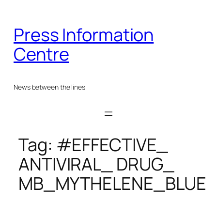
Skip
to
Press Information
content
Centre
News between the lines
Tag:
#EFFECTIVE_
ANTIVIRAL_ DRUG_
MB_MYTHELENE_BLUE