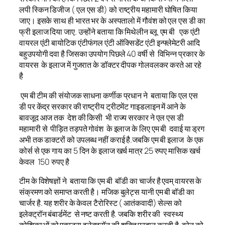
लपी स्किन डिजीज ( एल एस डी) को राष्ट्रीय महामारी घोषित किया
जाए। इसके साथ ही भारत भर के अस्पतालो में गौवंश को एल एस डी का
फ्री इलाज दिया जाए. उन्होंने बताया कि मिथेलीन ब्लू एम बी एक एंटी
वायरल एंटी बायोटिक एंटीफंगल एंटी ऑक्सिडेंट एंटी इन्फ्लेमेटरी आदि
बहुउपयोगी दवा है जिसका उपयोग पिछले 40 वर्षी से विभिन्न प्रकार के
वायरस के इलाज में गुजरात के डॉक्टर दीपक गोलवलकर करते आ रहे
है
एम बी टीम की संयोजक साधना कर्णीक प्रधान ने बताया कि एल एस
डी पर केंद्र सरकार की राष्ट्रीय ट्रीटमेंट गाइडलाइन में आने के
बावजूद आज तक देश की किसी भी राज्य सरकार ने एल एस डी
महामारी से पीड़ित तड़पते गोवंश के इलाज के लिए एम बी दवाई या ड्रग
अभी तक डाक्टरों को उपलब्ध नहीं कराई है.जबकि एम बी इलाज के एक
कोर्स से एक गाय का 5 दिन के इलाज खर्च मात्र 25 रुपए मासिक खर्च
केवल 150 रुपए है
टीम के विशेषज्ञों ने बताया कि एम बी बॉडी का चार्जर है एवम् वायरस के
संक्रमण को समाप्त करती है। मजिक बुलेट्स यानी एम बी बॉडी का
चार्जर है. यह शरीर के केवल टैरोरिस्ट ( आतंकवादी) सेल्स को
इलेक्ट्रॉन बंबार्डमेंट से नष्ट करती है. जबकि शरीर की स्वस्थ्य
कोशिकाओं को एक्स्ट्रा इलेक्ट्रॉन की शक्ति प्रदान करती है. ब्रेन को