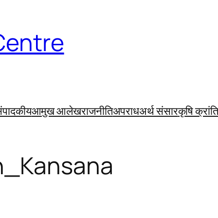
Centre
ंपादकीय
आमुख आलेख
राजनीति
अपराध
अर्थ संसार
कृषि क्रांत
h_Kansana