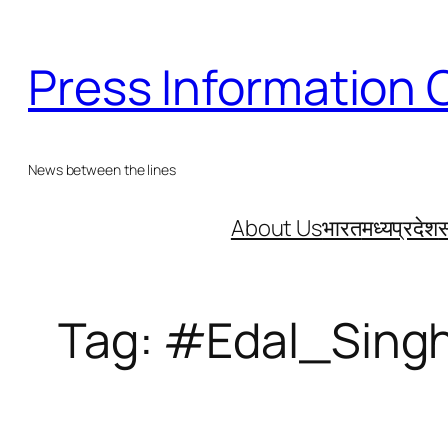
Skip
to
Press Information 
content
News between the lines
About Us
भारत
मध्यप्रदेश
स
Tag:
#Edal_Sing