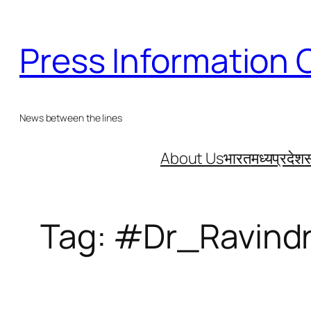
Skip
to
Press Information 
content
News between the lines
About Us
भारत
मध्यप्रदेश
स
Tag:
#Dr_Ravindr