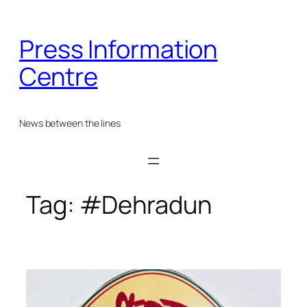
Skip
to
Press Information
content
Centre
News between the lines
Tag:
#Dehradun