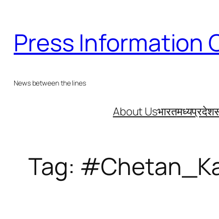
Skip
to
Press Information 
content
News between the lines
About Us
भारत
मध्यप्रदेश
स
Tag:
#Chetan_K