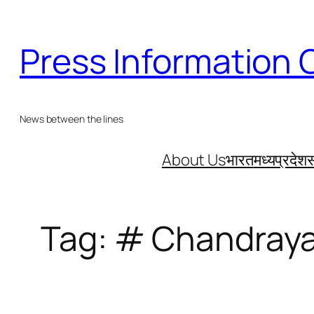
Skip
to
Press Information 
content
News between the lines
About Us
भारत
मध्यप्रदेश
स
Tag:
# Chandray