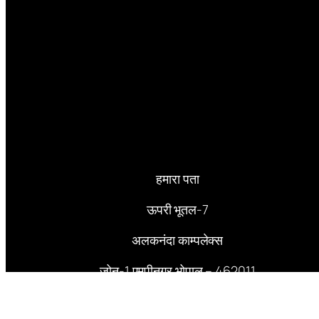
हमारा पता
ऊपरी भूतल-7
अलकनंदा काम्पलेक्स
जोन-1 एमपीनगर भोपाल – 462011