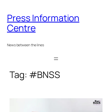
Skip
to
Press Information
content
Centre
News between the lines
Tag:
#BNSS