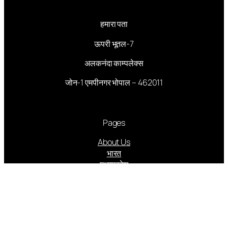
हमारा पता
ऊपरी भूतल-7
अलकनंदा काम्पलेक्स
जोन-1 एमपीनगर भोपाल – 462011
Pages
About Us
भारत
मध्यप्रदेश
संपादकीय
आमुख आलेख
राजनीति
अपराध
अर्थ संसार