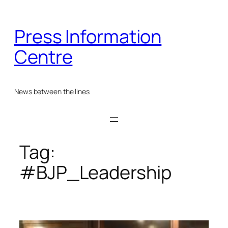
Skip
to
Press Information
content
Centre
News between the lines
Tag:
#BJP_Leadership