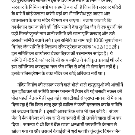
एवं पुस्तकालय समिति ने इस सार्वजनिक स्थल के निर्माण के लिए
सरकार के विभिन्न मंचों पर सहमति बना ली है जिस दिन सरकार मंदिरों
के बारे में कोई फैसला करेगी यहां का भी गतिरोध टूट जाएगा और
वाचनालय के साथ मंदिर भी भव्य बन जाएगा। बताया जाता है कि
कार्यकाल समाप्त होने की तिथि सामने देख सुनील जैन ने एक पुरानी बंद
पड़ी मिलते जुलते नाम वाली समिति की खाना पूर्ति करवाई और उसे
असली समिति बताने लगे। इस समिति का नाम श्री 1008 सुपार्शनाथ
दिगंबर जैन समिति है जिसका रजिस्ट्रेशन क्रमांक 1402/1992है।
इस समिति का कार्यालय चेतक ब्रिज की रचनानगर साईड है। ये
समिति बी-83 के पते पर किसी अन्य व्यक्ति ने पंजीकृत करवाई थी और
इस समिति का कस्तूरबा नगर जैन मंदिर से कोई भी लेना देना नहीं है।
इसके रजिस्ट्रेशन के वक्त मंदिर का कोई अस्तित्व नहीं था।
मंदिर निर्माण की ललक रखने वाले भोले भाले श्रद्धालुओं की आंखों में
धूल झोंककर जो समिति आनन फानन में तैयार की गई उसकी नकल की
पोल पहली बैठक में ही खुल गई। आरटीआई से प्राप्त जानकारी में साफ
दिख रहा है कि किस तरह एक ही व्यक्ति ने फर्जी दस्तखत करके समिति
को अद्यतन किया है । इसकी आपराधिक जांच भी चल रही है। संजय
जैन ने बैंक मैनेजर को जब सारी जानकारी दी तो उन्होंने खाता सीज कर
दिया। समस्या ये थी कि ये बैंक खाता अस्थायी उपसमिति के नाम से
खोला गया था और उसकी केवाईसी में श्री महावीर कुंदकुंद दिगंबर जैन