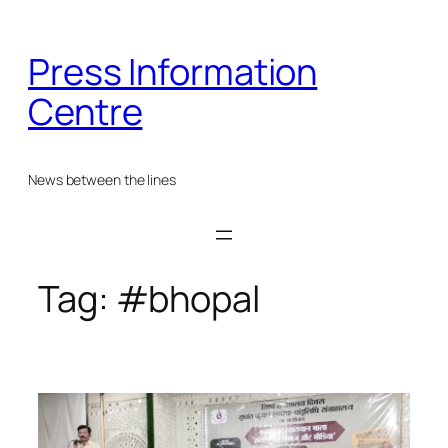
Skip
to
Press Information
content
Centre
News between the lines
Tag:
#bhopal