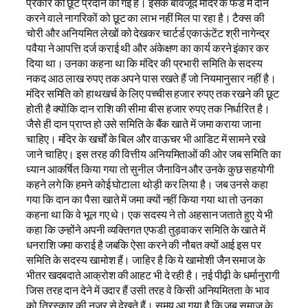
प्रकार की छूट प्रदान की गई है। इसके बावजूद मंदिर के फंड में दान
करने वाले नागरिकों को छूट का लाभ नहीं मिल पा रहा है। टैक्स की
चोरी और अनियमित लेखों को देखकर चार्टर्ड एकाऊंटेंट श्री नागेन्द्र
पवैया ने आपत्ति दर्ज कराई थी और अंकेक्षण का कार्य करने इंकार कर
दिया था। उनका कहना था कि मंदिर की प्रभारी समिति के सदस्य
नकद आठ लाख रुपए तक अपने पास रखते हैं जो नियमानुसार नहीं है।
मंदिर समिति को हाथखर्च के लिए पच्चीस हजार रुपए तक रखने की छूट
होती है क्योंकि दान राशि की सीमा बीस हजार रुपए तक निर्धारित है।
जैसे ही दान प्राप्त हो उसे समिति के बैंक खाते में जमा कराया जाना
चाहिए। मंदिर के खर्चों के बिल और वाऊचर भी आडिट में सामने रखे
जाने चाहिए। इस तरह की वित्तीय अनियमिताओं की ओर जब समिति का
ध्यान आकर्षित किया गया तो सुनील जैनाविन और उनके कुछ सहयोगी
कहने लगे कि हमने कोई घोटाला थोड़ी कर लिया है। जब उनसे कहा
गया कि दान का पैसा खाते में जमा क्यों नहीं किया गया था तो उनका
कहना था कि वे भूल गए थे। एक सदस्य ने तो अहसान जताते हुए ये भी
कहा कि उन्होंने अपनी व्यक्तिगत एफडी तुड़वाकर समिति के खाते में
धनराशि जमा कराई है जबकि ऐसा करने की नौबत क्यों आई इस पर
समिति के सदस्य खामोश हैं। जाहिर है कि ये खामोशी जैन समाज के
भीतर खदबदाते आक्रोश की आहट भी दे रही है। ऩई पीढ़ी के धर्मानुरागी
जिस तरह दान देने में उदार हैं उसी तरह वे किसी अनियमितता के भाव
को तिरस्कार की नजर से देखते हैं। समय आ गया है कि जब समाज के