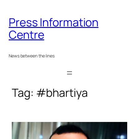
Skip
to
Press Information
content
Centre
News between the lines
Tag:
#bhartiya