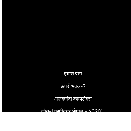
हमारा पता
ऊपरी भूतल-7
अलकनंदा काम्पलेक्स
जोन-1 एमपीनगर भोपाल – 462011