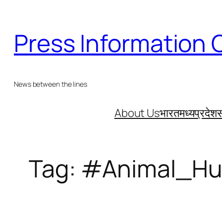
Skip
to
Press Information 
content
News between the lines
About Us
भारत
मध्यप्रदेश
स
Tag:
#Animal_Hu