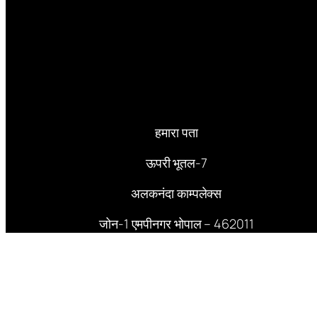
हमारा पता
ऊपरी भूतल-7
अलकनंदा काम्पलेक्स
जोन-1 एमपीनगर भोपाल – 462011