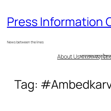
Skip
to
Press Information 
content
News between the lines
About Us
भारत
मध्यप्रदेश
स
Tag:
#Ambedkarv