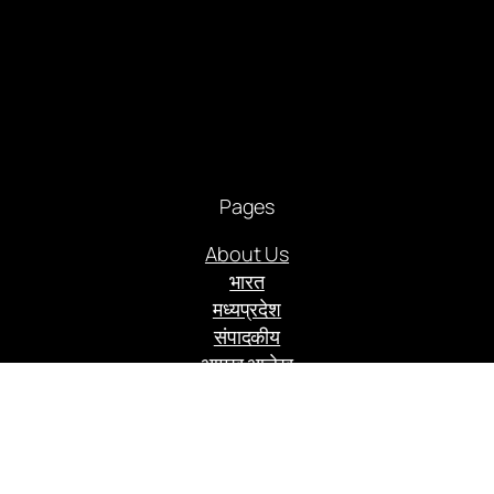
Pages
About Us
भारत
मध्यप्रदेश
संपादकीय
आमुख आलेख
राजनीति
अपराध
अर्थ संसार
कृषि क्रांति